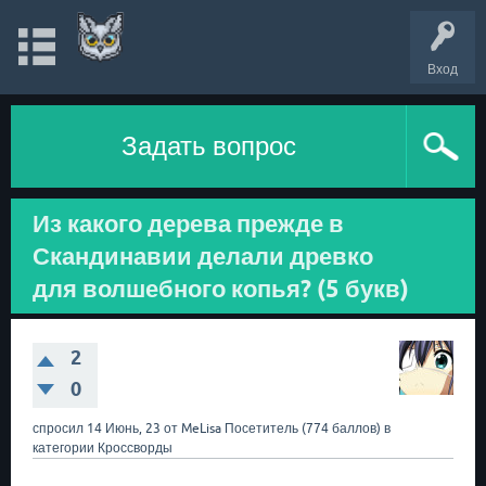
Вход
Задать вопрос
Из какого дерева прежде в
Скандинавии делали древко
для волшебного копья? (5 букв)
2
0
спросил
14 Июнь, 23
от
MeLisa
Посетитель
(
774
баллов)
в
категории
Кроссворды