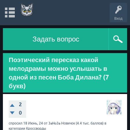
Вход
Задать вопрос
Поэтический пересказ какой
мелодрамы можно услышать в
одной из песен Боба Дилана? (7
букв)
2
0
спросил
18 Июнь, 24
от
3aHo3a
Новичок
(
4.4 тыс.
баллов)
в
категории
Кроссворды