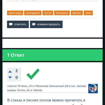
кроссворд
мелодрама
песня
боб дилан
фильм
кино
1
Ответ
2
0
ответил
19 Июнь, 24
от
Meranwise
Увлеченный
(
26.4 тыс.
баллов)
выбран
16 Ноя, 24
от
3aHo3a
В стихах и песнях поэтов можно прочитать и