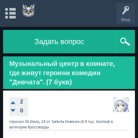
Вход
Задать вопрос
Музыкальный центр в комнате,
где живут героини комедии
"Девчата". (7 букв)
2
0
спросил
30 Июль, 24
от
3aHo3a
Новичок
(
4.4 тыс.
баллов)
в
категории
Кроссворды