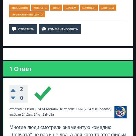
кроссворд
комната
кино
фильм
комедия
девчата
музыкальный центр
1
Ответ
2
0
ответил
31 Июль, 24
от
Meranwise
Увлеченный
(
26.4 тыс.
баллов)
выбран
24 Дек, 24
от
3aHo3a
Многие люди смотрели знаменитую комедию
"Девчата" не раз и не два, а для кого-то этот фильм