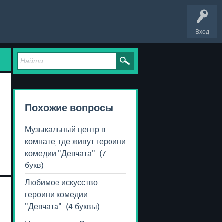
Вход
Похожие вопросы
Музыкальный центр в
комнате, где живут героини
комедии "Девчата". (7
букв)
Любимое искусство
героини комедии
"Девчата". (4 буквы)