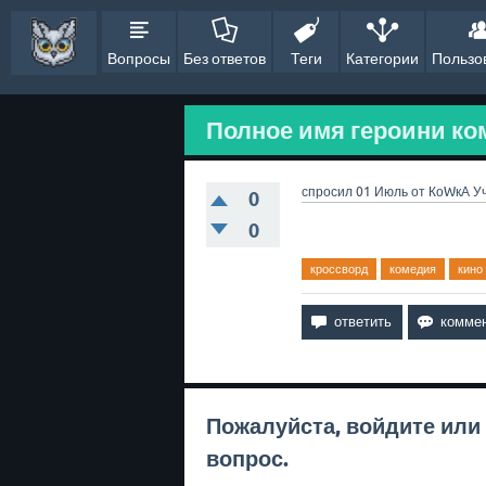
Вопросы
Без ответов
Теги
Категории
Пользо
Полное имя героини ком
спросил
01 Июль
от
КоWкА
У
0
0
кроссворд
комедия
кино
Пожалуйста,
войдите
или
вопрос.