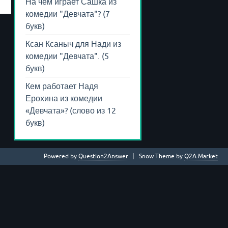
На чем играет Сашка из
комедии "Девчата"? (7
букв)
Ксан Ксаныч для Нади из
комедии "Девчата". (5
букв)
Кем работает Надя
Ерохина из комедии
«Девчата»? (слово из 12
букв)
Powered by
Question2Answer
Snow Theme by
Q2A Market