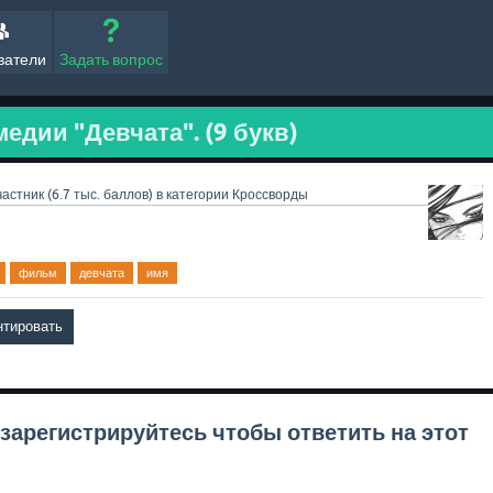
ватели
Задать вопрос
едии "Девчата". (9 букв)
частник
(
6.7 тыс.
баллов)
в категории
Кроссворды
фильм
девчата
имя
зарегистрируйтесь
чтобы ответить на этот