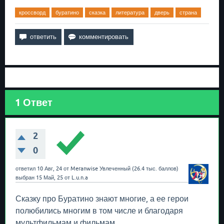
кроссворд
буратино
сказка
литература
дверь
страна
1
Ответ
2
0
ответил
10 Авг, 24
от
Meranwise
Увлеченный
(
26.4 тыс.
баллов)
выбран
15 Май, 25
от
L.u.n.a
Сказку про Буратино знают многие, а ее герои
полюбились многим в том числе и благодаря
мультфильмам и фильмам.