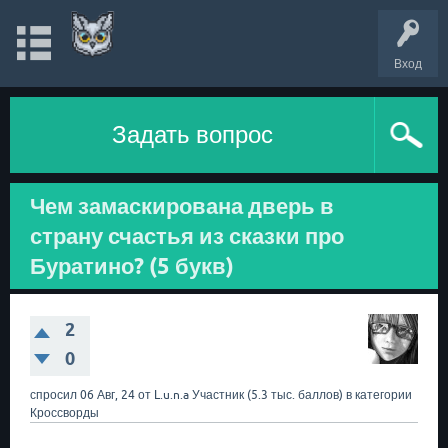
Вход
Задать вопрос
Чем замаскирована дверь в
страну счастья из сказки про
Буратино? (5 букв)
2
0
спросил
06 Авг, 24
от
L.u.n.a
Участник
(
5.3 тыс.
баллов)
в категории
Кроссворды