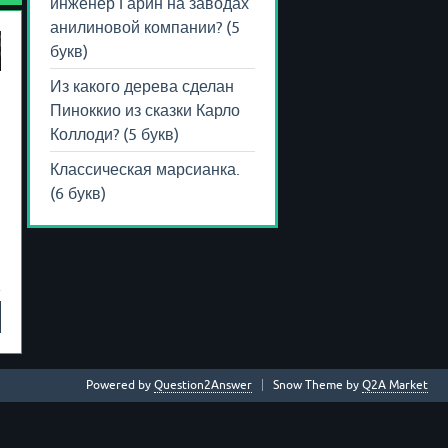
инженер Гарин на заводах
анилиновой компании? (5
букв)
Из какого дерева сделан
Пиноккио из сказки Карло
Коллоди? (5 букв)
Классическая марсианка.
(6 букв)
Powered by
Question2Answer
Snow Theme by
Q2A Market