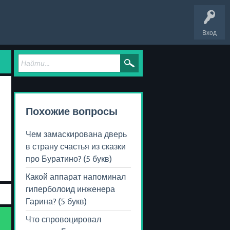
Вход
Похожие вопросы
Чем замаскирована дверь
в страну счастья из сказки
про Буратино? (5 букв)
Какой аппарат напоминал
гиперболоид инженера
Гарина? (5 букв)
Что спровоцировал