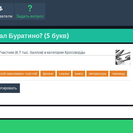
ватели
Задать вопрос
л Буратино? (5 букв)
Участник
(
6.7 тыс.
баллов)
в категории
Кроссворды
ксей николаевич толстой
фильм
сказка
книга
литература
темница