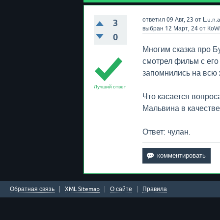
ответил
09 Авг, 23
от
L.u.n.a
3
выбран
12 Март, 24
от
КоW
0
Многим сказка про Бу
смотрел фильм с его
запомнились на всю 
Лучший ответ
Что касается вопроса
Мальвина в качестве
Ответ: чулан.
Обратная связь
XML Sitemap
О сайте
Правила