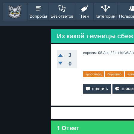
Вопросы
Без ответов
Теги
Категории
Пользо
Из какой темницы сбежа
спросил
08 Авг, 23
от
КоWкА
3
0
кроссворд
буратино
але
1
Ответ