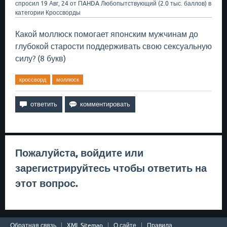
спросил
19 Авг, 24
от
ПAHDA
Любопытствующий
(
2.0 тыс.
баллов)
в
категории
Кроссворды
Какой моллюск помогает японским мужчинам до
глубокой старости поддерживать свою сексуальную
силу? (8 букв)
кроссворд
моллюск
Пожалуйста,
войдите
или
зарегистрируйтесь
чтобы ответить на
этот вопрос.
Обратная связь
XML Sitemap
О сайте
Правила