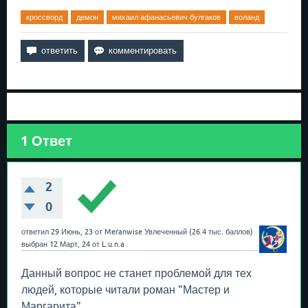
кроссворд
демон
михаил афанасьевич булгаков
воланд
1
Ответ
2
0
ответил
29 Июнь, 23
от
Meranwise
Увлеченный
(
26.4 тыс.
баллов)
выбран
12 Март, 24
от
L.u.n.a
Данный вопрос не станет проблемой для тех
людей, которые читали роман "Мастер и
Маргарита".