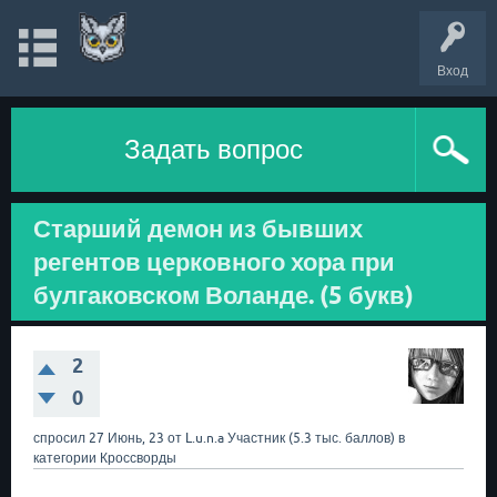
Вход
Задать вопрос
Старший демон из бывших
регентов церковного хора при
булгаковском Воланде. (5 букв)
2
0
спросил
27 Июнь, 23
от
L.u.n.a
Участник
(
5.3 тыс.
баллов)
в
категории
Кроссворды