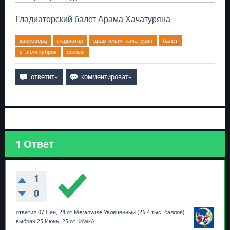
Гладиаторский балет Арама Хачатуряна.
кроссворд
гладиатор
арам ильич хачатурян
балет
стэнли кубрик
фильм
1
Ответ
1
0
ответил
07 Сен, 24
от
Meranwise
Увлеченный
(
26.4 тыс.
баллов)
выбран
25 Июнь, 25
от
КоWкА