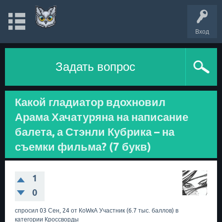
Вход
Задать вопрос
Какой гладиатор вдохновил
Арама Хачатуряна на написание
балета, а Стэнли Кубрика – на
съемки фильма? (7 букв)
1
0
спросил
03 Сен, 24
от
КоWкА
Участник
(
6.7 тыс.
баллов)
в
категории
Кроссворды