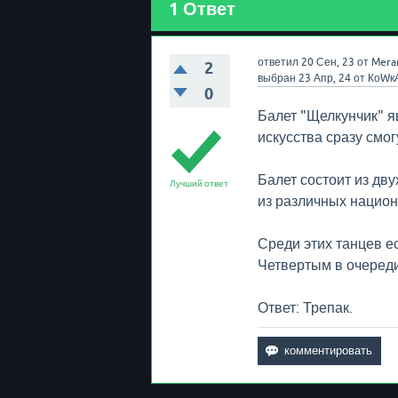
1
Ответ
ответил
20 Сен, 23
от
Mera
2
выбран
23 Апр, 24
от
КоWк
0
Балет "Щелкунчик" я
искусства сразу смог
Балет состоит из дв
Лучший ответ
из различных национ
Среди этих танцев ес
Четвертым в очереди 
Ответ: Трепак.