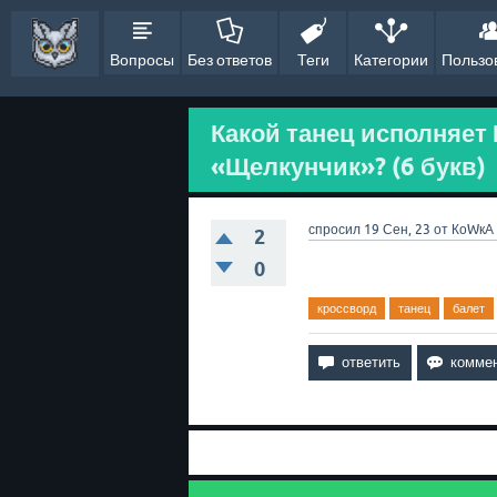
Вопросы
Без ответов
Теги
Категории
Пользо
Какой танец исполняет
«Щелкунчик»? (6 букв)
спросил
19 Сен, 23
от
КоWкА
2
0
кроссворд
танец
балет