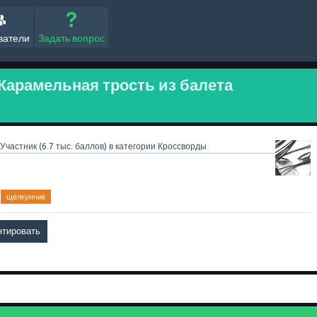
ватели
Задать вопрос
 Карамельная трость из балета
Участник
(
6.7 тыс.
баллов)
в категории
Кроссворды
щелкунчик