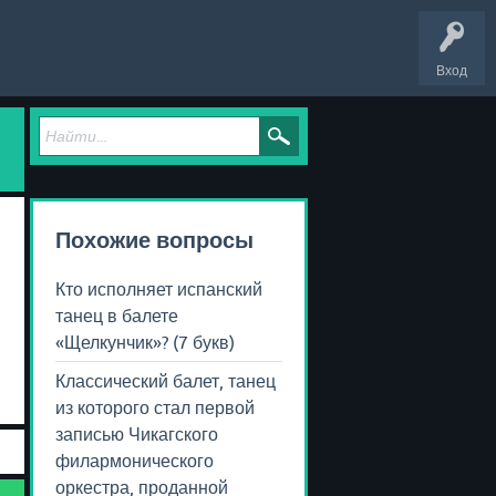
Вход
Похожие вопросы
Кто исполняет испанский
танец в балете
«Щелкунчик»? (7 букв)
Классический балет, танец
из которого стал первой
записью Чикагского
филармонического
оркестра, проданной