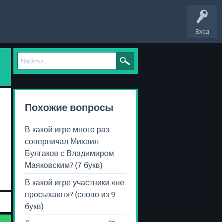
Вход
Похожие вопросы
В какой игре много раз
соперничал Михаил
Булгаков с Владимиром
Маяковским? (7 букв)
В какой игре участники «не
просыхают»? (слово из 9
букв)