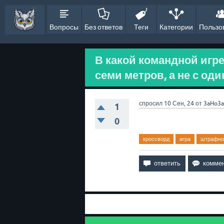
Вопросы
Без ответов
Теги
Категории
Пользо
В какой командной игр
семи метров, а не с оди
спросил
10 Сен, 24
от
3aHo3a
1
0
кроссворд
игра
штрафно