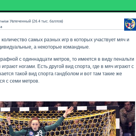
nwise
Увлеченный
(
26.4 тыс.
баллов)
3a
количество самых разных игр в которых участвует мяч и
дивидуальные, а некоторые командные.
трафной с одиннадцати метров, то имеется в виду пенальти
 играют ногами. Есть другой вид спорта, где в мяч играют с
ается такой вид спорта гандболом и вот там такие же
я с семи метров.