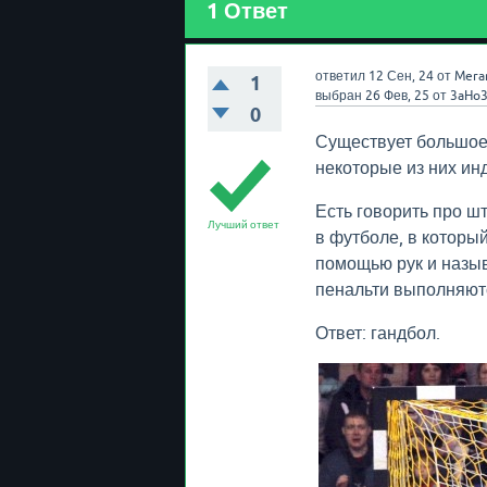
1
Ответ
ответил
12 Сен, 24
от
Mera
1
выбран
26 Фев, 25
от
3aHo
0
Существует большое 
некоторые из них ин
Есть говорить про ш
Лучший ответ
в футболе, в который
помощью рук и назыв
пенальти выполняютс
Ответ: гандбол.