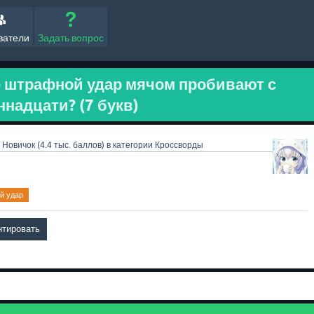
ватели
Задать вопрос
е штрафной удар мячом пробивают с
ннадцати? (7 букв)
Новичок
(
4.4 тыс.
баллов)
в категории
Кроссворды
й удар