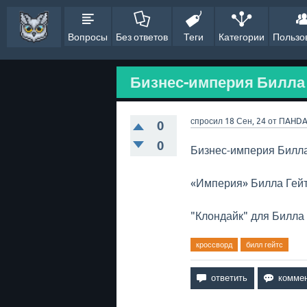
Вопросы
Без ответов
Теги
Категории
Пользо
Бизнес-империя Билла Г
спросил
18 Сен, 24
от
ПAHD
0
0
Бизнес-империя Билла
«Империя» Билла Гейт
"Клондайк" для Билла 
кроссворд
билл гейтс