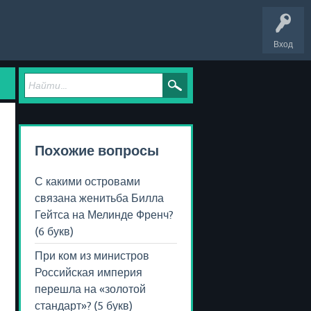
Вход
Похожие вопросы
С какими островами
связана женитьба Билла
Гейтса на Мелинде Френч?
(6 букв)
При ком из министров
Российская империя
перешла на «золотой
стандарт»? (5 букв)