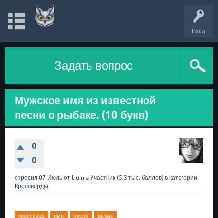
Вход
Задать вопрос
Мужское имя из известной
песни о рыбаке. (10 букв)
0
0
спросил
07 Июль
от
L.u.n.a
Участник
(
5.3 тыс.
баллов)
в категории
Кроссворды
кроссворд
имя
песня
рыбак