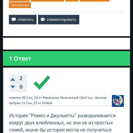
литература
1
Ответ
2
0
ответил
30 Сен, 24
от
Meranwise
Увлеченный
(
26.4 тыс.
баллов)
выбран
13 Сен, 25
от
КоWкА
История "Ромео и Джульетты" разворачивается
вокруг двух влюбленных, но они не из простых
семей, иначе бы история могла не получиться