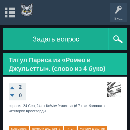
Вход
Задать вопрос
Титул Париса из «Ромео и
Джульетты». (слово из 4 букв)
2
0
спросил
24 Сен, 24
от
КоWкА
Участник
(
6.7 тыс.
баллов)
в
категории
Кроссворды
кроссворд
ромео и джульетта
титул
уильям шекспир