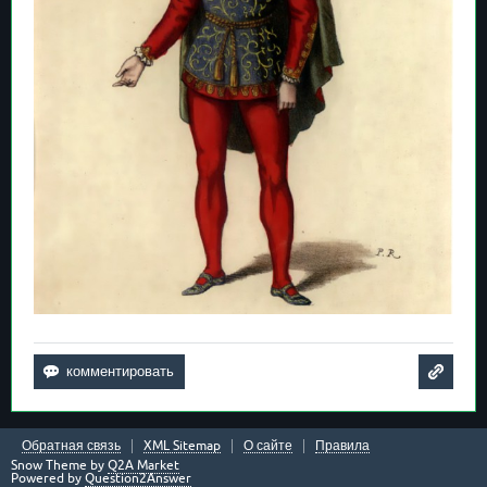
Обратная связь
XML Sitemap
О сайте
Правила
Snow Theme by
Q2A Market
Powered by
Question2Answer