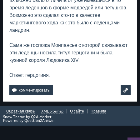
их можно было отличить от уже имевшихся в то
время леденцов в форме медведей или петушков.
Возможно это сделал кто-то в качестве
маркетингового хода как это было с леденцами
ландрин.
Сама же госпожа Монпансье с которой связывают
эти леденцы носила титул герцогини и была
кузиной короля Людовика XIV.
Ответ: герцогиня.
Обратная связь
XML Sitemap
О сайте
Правила
Snow Theme by
Q2A Market
Powered by
Question2Answer