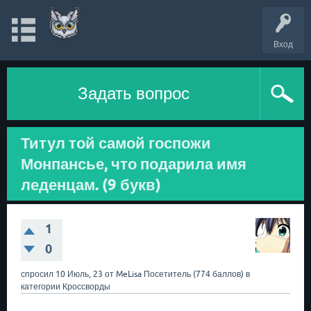
Вход
Задать вопрос
Титул той самой госпожи
Монпансье, что подарила имя
леденцам. (9 букв)
1
0
спросил
10 Июль, 23
от
MeLisa
Посетитель
(
774
баллов)
в
категории
Кроссворды