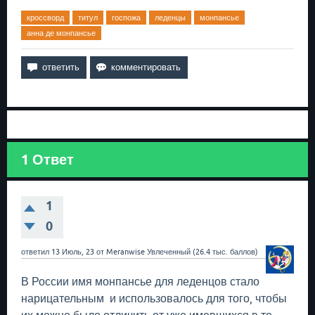
кроссворд
титул
госпожа
леденцы
монпансье
анна де монпансье
1
Ответ
1
0
ответил
13 Июль, 23
от
Meranwise
Увлеченный
(
26.4 тыс.
баллов)
В России имя монпансье для леденцов стало
нарицательным и использовалось для того, чтобы