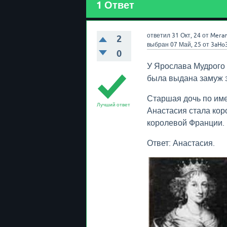
1
Ответ
ответил
31 Окт, 24
от
Meran
2
выбран
07 Май, 25
от
3aHo
0
У Ярослава Мудрого 
была выдана замуж з
Старшая дочь по име
Лучший ответ
Анастасия стала кор
королевой Франции.
Ответ: Анастасия.