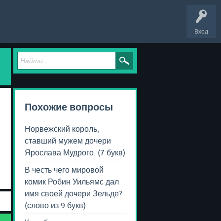
Вход
Похожие вопросы
Норвежский король,
ставший мужем дочери
Ярослава Мудрого. (7 букв)
В честь чего мировой
комик Робин Уильямс дал
имя своей дочери Зельде?
(слово из 9 букв)