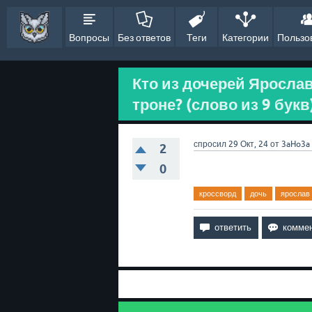
Вопросы
Без ответов
Теги
Категории
Пользо
Кто из дочерей Ярослав
троне? (слово из 9 букв
спросил
29 Окт, 24
от
3aHo3a
2
0
кроссворд
дочь
ярослав