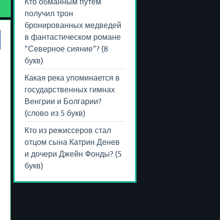
Кто обманным путем
получил трон
бронированных медведей
в фантастическом романе
"Северное сияние"? (8
букв)
Какая река упоминается в
государственных гимнах
Венгрии и Болгарии?
(слово из 5 букв)
Кто из режиссеров стал
отцом сына Катрин Денев
и дочери Джейн Фонды? (5
букв)