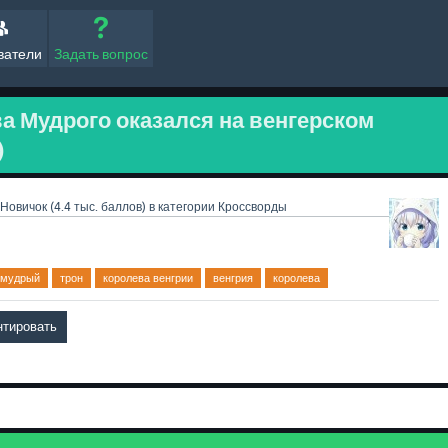
ватели
Задать вопрос
а Мудрого оказался на венгерском
)
Новичок
(
4.4 тыс.
баллов)
в категории
Кроссворды
 мудрый
трон
королева венгрии
венгрия
королева