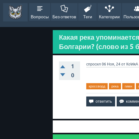
Вопросы
Без ответов
Теги
Категории
Пользо
Какая река упоминаетс
Болгарии? (слово из 5 
спросил
06 Ноя, 24
от
КоWкА
1
0
кроссворд
река
гимн