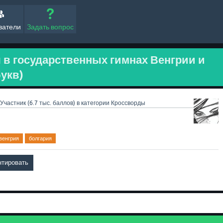
ватели
Задать вопрос
я в государственных гимнах Венгрии и
букв)
Участник
(
6.7 тыс.
баллов)
в категории
Кроссворды
венгрия
болгария