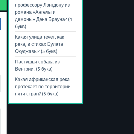
профессору Лэнгдону из
романа «Ангелы и
демоны» Дэна Брауна? (4
букв)
Какая улица течет, как
река, в стихах Булата
Окуджавы? (5 букв)
Пастушья собака из
Венгрии. (5 букв)
Какая африканская река
протекает по территории
пяти стран? (5 букв)