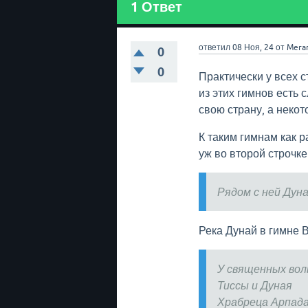
1
Ответ
ответил
08 Ноя, 24
от
Mera
0
0
Практически у всех с
из этих гимнов есть 
свою страну, а неко
К таким гимнам как р
уж во второй строчк
Рядом с ней Дун
Река Дунай в гимне 
У священных вол
Тиссы и Дуная
Храбреца Арпада