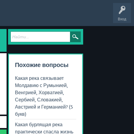
Вход
Похожие вопросы
Какая река связывает
Молдавию с Румынией,
Венгрией, Хорватией,
Сербией, Словакией,
Австрией и Германией? (5
букв)
Какая бурлящая река
практически спасла жизнь