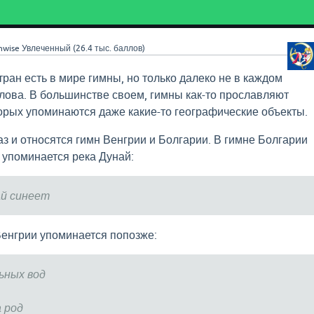
nwise
Увлеченный
(
26.4 тыс.
баллов)
тран есть в мире гимны, но только далеко не в каждом
слова. В большинстве своем, гимны как-то прославляют
торых упоминаются даже какие-то географические объекты.
аз и относятся гимн Венгрии и Болгарии. В гимне Болгарии
е упоминается река Дунай:
ай синеет
Венгрии упоминается попозже:
ьных вод
 род