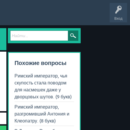
Вход
Похожие вопросы
Римский император, чья
скупость стала поводом
для насмешек даже у
дворцовых шутов. (9 букв)
Римский император,
разгромивший Антония и
Клеопатру. (8 букв)