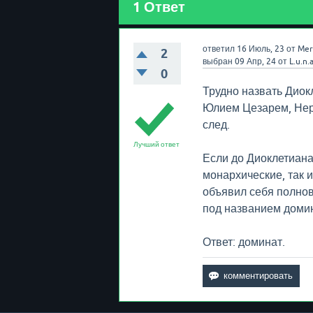
1
Ответ
ответил
16 Июль, 23
от
Mer
2
выбран
09 Апр, 24
от
L.u.n.
0
Трудно назвать Диок
Юлием Цезарем, Неро
след.
Лучший ответ
Если до Диоклетиана
монархические, так 
объявил себя полнов
под названием домин
Ответ: доминат.