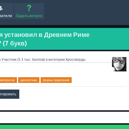
ватели
Задать вопрос
я установил в Древнем Риме
 (7 букв)
a
Участник
(
5.3 тыс.
баллов)
в категории
Кроссворды
император
диоклетиан
форма правления