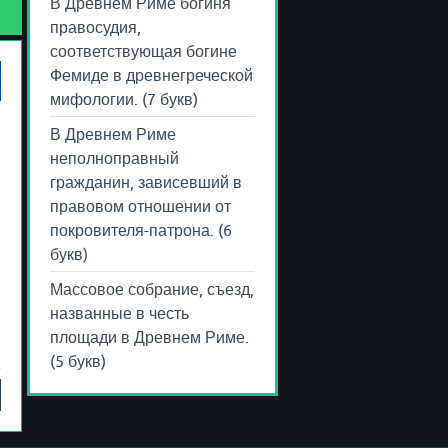
В Древнем Риме богиня
правосудия,
соответствующая богине
Фемиде в древнегреческой
мифологии. (7 букв)
В Древнем Риме
неполноправный
гражданин, зависевший в
правовом отношении от
покровителя-патрона. (6
букв)
Массовое собрание, съезд,
названные в честь
площади в Древнем Риме.
(5 букв)