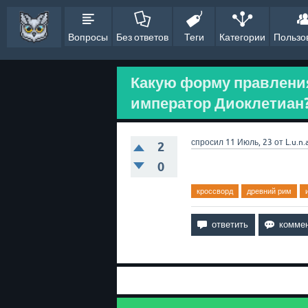
Вопросы
Без ответов
Теги
Категории
Пользо
Какую форму правлени
император Диоклетиан?
спросил
11 Июль, 23
от
L.u.n.
2
0
кроссворд
древний рим