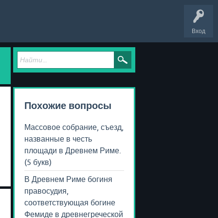
Вход
Похожие вопросы
Массовое собрание, съезд,
названные в честь
площади в Древнем Риме.
(5 букв)
В Древнем Риме богиня
правосудия,
соответствующая богине
Фемиде в древнегреческой