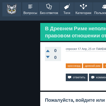
Вопросы
Без ответов
Теги
Категории
Пользо
В Древнем Риме непол
правовом отношении от 
спросил
17 Апр, 25
от
ПAHDA
0
0
кроссворд
древний рим
Пожалуйста,
войдите
или