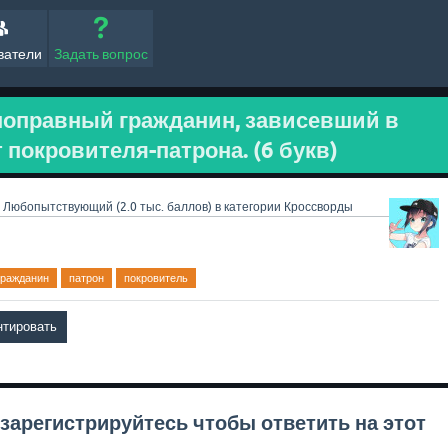
ватели
Задать вопрос
ноправный гражданин, зависевший в
покровителя-патрона. (6 букв)
Любопытствующий
(
2.0 тыс.
баллов)
в категории
Кроссворды
гражданин
патрон
покровитель
зарегистрируйтесь
чтобы ответить на этот