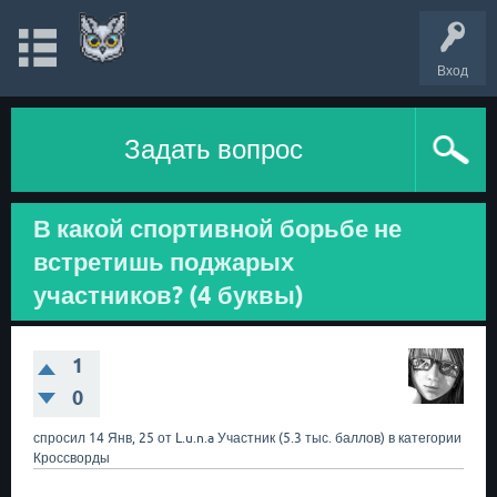
Вход
Задать вопрос
В какой спортивной борьбе не
встретишь поджарых
участников? (4 буквы)
1
0
спросил
14 Янв, 25
от
L.u.n.a
Участник
(
5.3 тыс.
баллов)
в категории
Кроссворды