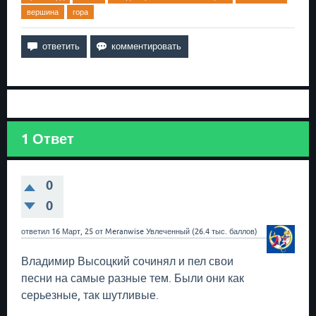
вершина
гора
1
Ответ
0
0
ответил
16 Март, 25
от
Meranwise
Увлеченный
(
26.4 тыс.
баллов)
Владимир Высоцкий сочинял и пел свои
песни на самые разные тем. Были они как
серьезные, так шутливые.