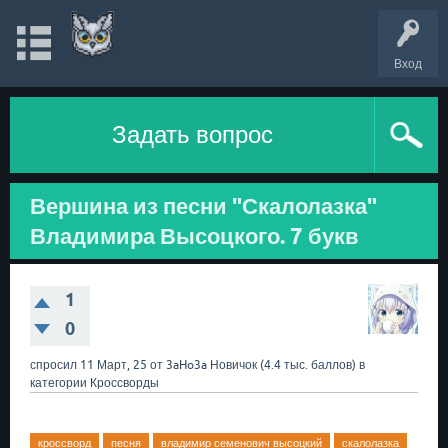
Вход
Задать вопрос
Вершина из песни "Скалолазка"
Владимира Высоцкого. 7 букв
1
0
спросил
11 Март, 25
от
3aHo3a
Новичок
(
4.4 тыс.
баллов)
в
категории
Кроссворды
кроссворд
песня
владимир семенович высоцкий
скалолазка