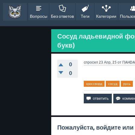
Вопросы
Без ответов
Теги
Категории
Пользо
Сосуд ладьевидной фор
букв)
спросил
23 Апр, 25
от
ПAHDA
0
0
кроссворд
сосуд
русь
Пожалуйста,
войдите
или