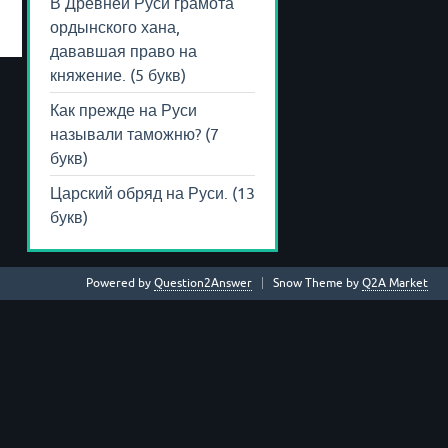
В Древней Руси грамота
ордынского хана,
дававшая право на
княжение. (5 букв)
Как прежде на Руси
называли таможню? (7
букв)
Царский обряд на Руси. (13
букв)
Powered by
Question2Answer
Snow Theme by
Q2A Market