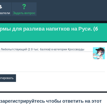
ватели
Задать вопрос
мы для разлива напитков на Руси. (6
Любопытствующий
(
2.0 тыс.
баллов)
в категории
Кроссворды
зарегистрируйтесь
чтобы ответить на этот