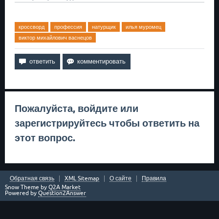
кроссворд
профессия
натурщик
илья муромец
виктор михайлович васнецов
Пожалуйста,
войдите
или
зарегистрируйтесь
чтобы ответить на
этот вопрос.
Обратная связь
XML Sitemap
О сайте
Правила
Snow Theme by
Q2A Market
Powered by
Question2Answer