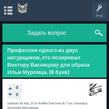
Вход
Задать вопрос
Профессия одного из двух
натурщиков, кто позировал
Виктору Васнецову для образа
Ильи Муромца. (8 букв)
0
0
спросил
30 Апр, 25
от
КоWкА
Участник
(
6.7 тыс.
баллов)
в
категории
Кроссворды