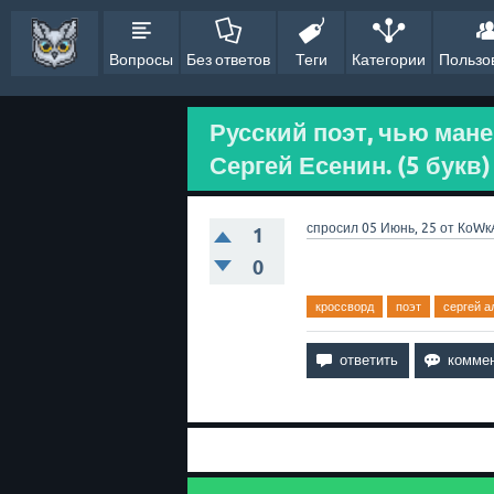
Вопросы
Без ответов
Теги
Категории
Пользо
Русский поэт, чью мане
Сергей Есенин. (5 букв)
спросил
05 Июнь, 25
от
КоWк
1
0
кроссворд
поэт
сергей а