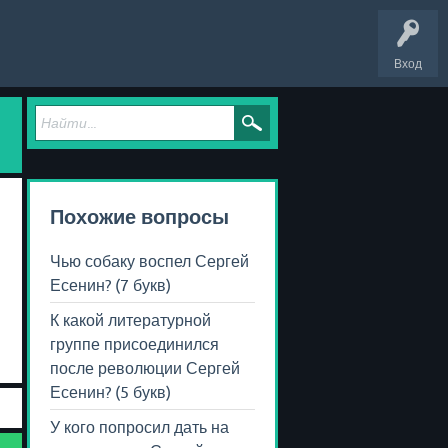
Вход
Похожие вопросы
Чью собаку воспел Сергей
Есенин? (7 букв)
К какой литературной
группе присоединился
после революции Сергей
Есенин? (5 букв)
У кого попросил дать на