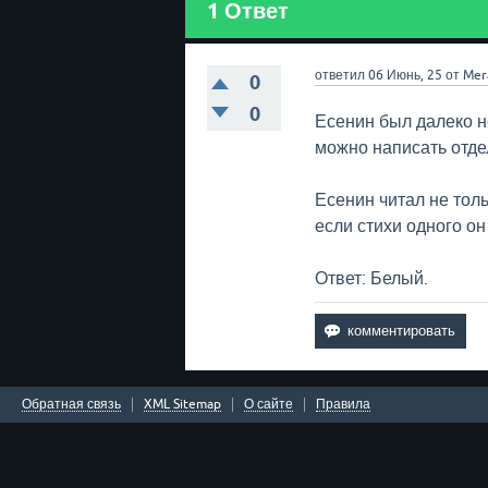
1
Ответ
ответил
06 Июнь, 25
от
Mer
0
0
Есенин был далеко н
можно написать отде
Есенин читал не тольк
если стихи одного он
Ответ: Белый.
Обратная связь
XML Sitemap
О сайте
Правила