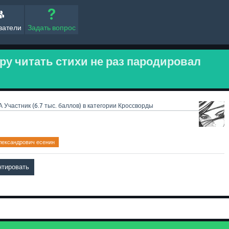
ватели
Задать вопрос
ру читать стихи не раз пародировал
А
Участник
(
6.7 тыс.
баллов)
в категории
Кроссворды
лександрович есенин