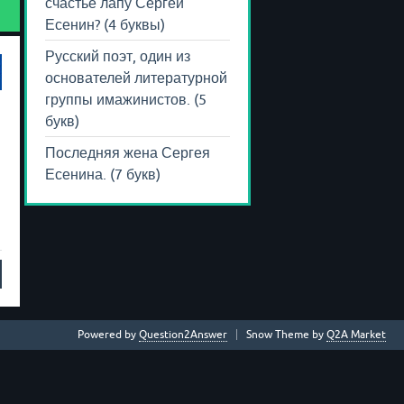
счастье лапу Сергей
Есенин? (4 буквы)
Русский поэт, один из
основателей литературной
группы имажинистов. (5
букв)
Последняя жена Сергея
Есенина. (7 букв)
Powered by
Question2Answer
Snow Theme by
Q2A Market