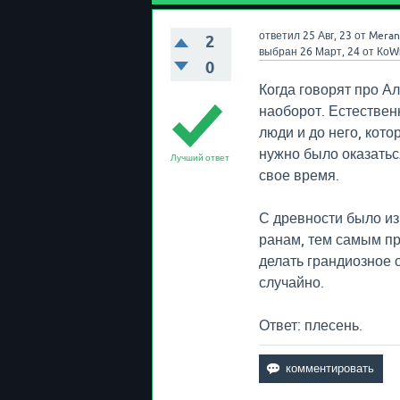
ответил
25 Авг, 23
от
Meran
2
выбран
26 Март, 24
от
КоW
0
Когда говорят про А
наоборот. Естествен
люди и до него, кото
нужно было оказатьс
Лучший ответ
свое время.
С древности было из
ранам, тем самым п
делать грандиозное о
случайно.
Ответ: плесень.