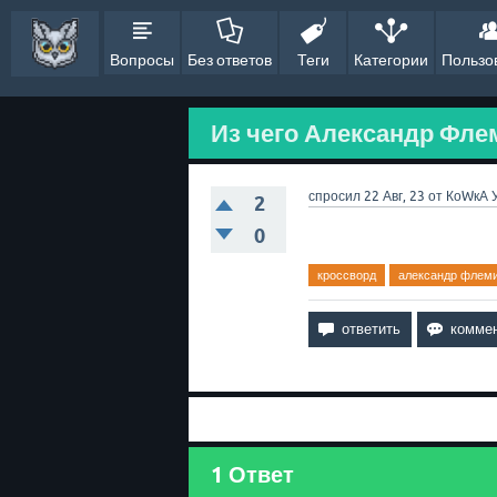
Вопросы
Без ответов
Теги
Категории
Пользо
Из чего Александр Фле
спросил
22 Авг, 23
от
КоWкА
2
0
кроссворд
александр флем
1
Ответ