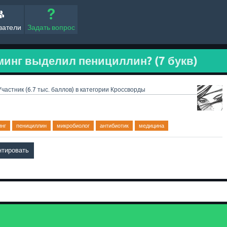
ватели
Задать вопрос
минг выделил пенициллин? (7 букв)
Участник
(
6.7 тыс.
баллов)
в категории
Кроссворды
инг
пенициллин
микробиолог
антибиотик
медицина