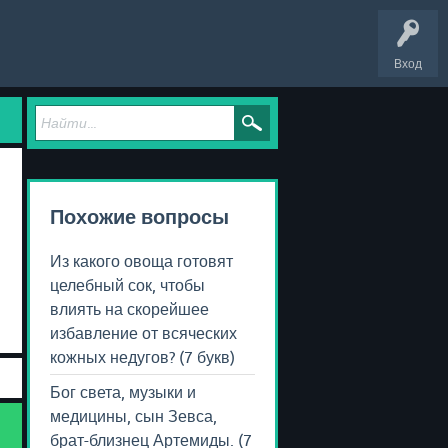
Вход
Похожие вопросы
Из какого овоща готовят
целебный сок, чтобы
влиять на скорейшее
избавление от всяческих
кожных недугов? (7 букв)
Бог света, музыки и
медицины, сын Зевса,
брат-близнец Артемиды. (7