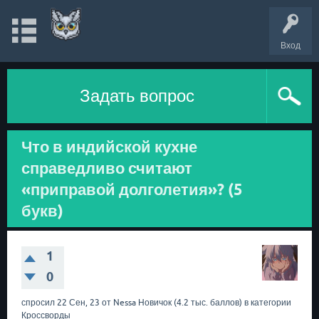
Вход
Задать вопрос
Что в индийской кухне
справедливо считают
«приправой долголетия»? (5
букв)
1
0
спросил
22 Сен, 23
от
Nessa
Новичок
(
4.2 тыс.
баллов)
в категории
Кроссворды