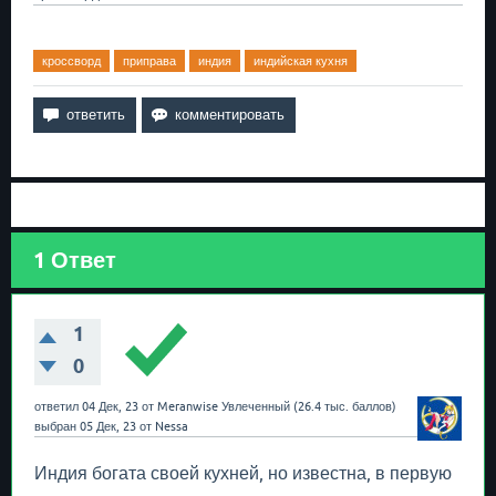
кроссворд
приправа
индия
индийская кухня
1
Ответ
1
0
ответил
04 Дек, 23
от
Meranwise
Увлеченный
(
26.4 тыс.
баллов)
выбран
05 Дек, 23
от
Nessa
Индия богата своей кухней, но известна, в первую