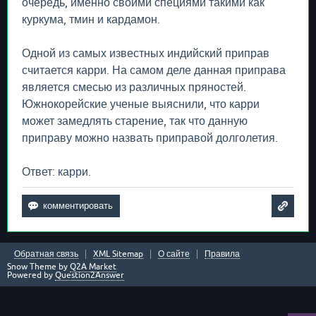
очередь, именно своими специями такими как
куркума, тмин и кардамон.
Одной из самых известных индийский приправ
считается карри. На самом деле данная приправа
является смесью из различных пряностей.
Южнокорейские ученые выяснили, что карри
может замедлять старение, так что данную
приправу можно назвать приправой долголетия.
Ответ: карри.
Обратная связь
XML Sitemap
О сайте
Правила
Snow Theme by
Q2A Market
Powered by
Question2Answer