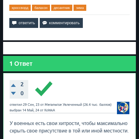
кроссворд
балахон
десантник
зима
1
Ответ
2
0
ответил
29 Сен, 23
от
Meranwise
Увлеченный
(
26.4 тыс.
баллов)
выбран
14 Май, 24
от
КоWкА
У военных есть свои хитрости, чтобы максимально
скрыть свое присутствие в той или иной местности.