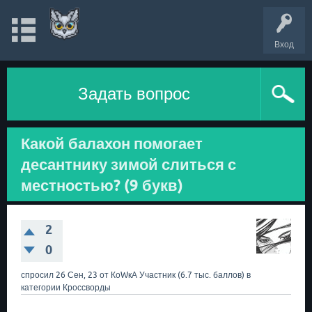
Вход
Задать вопрос
Какой балахон помогает
десантнику зимой слиться с
местностью? (9 букв)
2
0
спросил
26 Сен, 23
от
КоWкА
Участник
(
6.7 тыс.
баллов)
в
категории
Кроссворды