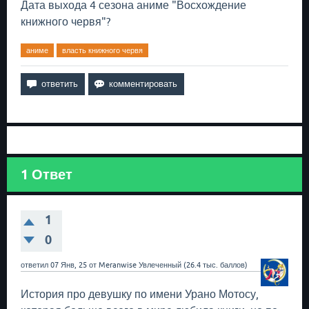
Дата выхода 4 сезона аниме "Восхождение
книжного червя"?
аниме
власть книжного червя
1
Ответ
1
0
ответил
07 Янв, 25
от
Meranwise
Увлеченный
(
26.4 тыс.
баллов)
История про девушку по имени Урано Мотосу,