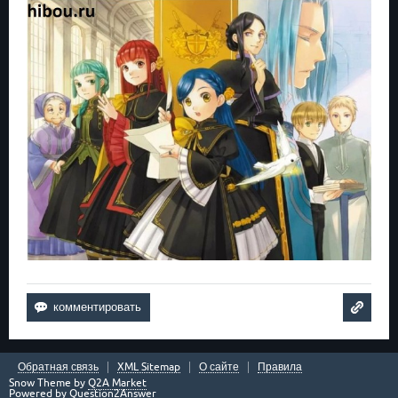
Обратная связь
XML Sitemap
О сайте
Правила
Snow Theme by
Q2A Market
Powered by
Question2Answer