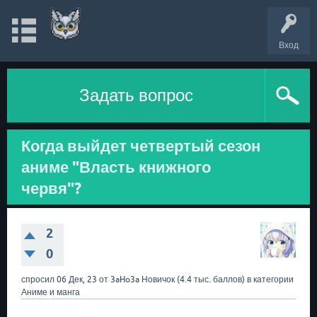
Вход
Задать вопрос
Когда выйдет четвертый сезон
аниме "Власть книжного
червя"?
2
0
спросил
06 Дек, 23
от
3aHo3a
Новичок
(
4.4 тыс.
баллов)
в категории
Аниме и манга