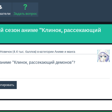
ватели
Задать вопрос
й сезон аниме "Клинок, рассекающий
Новичок
(
4.4 тыс.
баллов)
в категории
Аниме и манга
 аниме "Клинок, рассекающий демонов"?