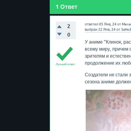
1
Ответ
ответил
05 Янв, 24
от
Mera
2
выбран
22 Янв, 24
от
3aHo
0
У аниме "Клинок, ра
всему миру, причем
зрителям и естестве
продолжение их люб
Лучший ответ
Создатели не стали з
сезона аниме должен