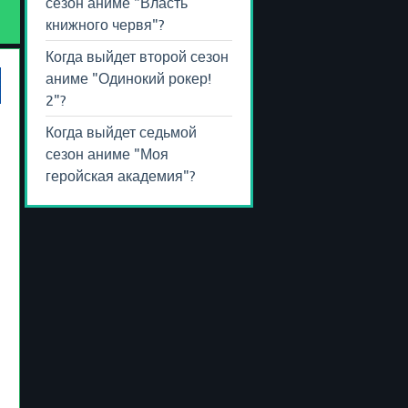
сезон аниме "Власть
книжного червя"?
Когда выйдет второй сезон
аниме "Одинокий рокер!
2"?
Когда выйдет седьмой
сезон аниме "Моя
геройская академия"?