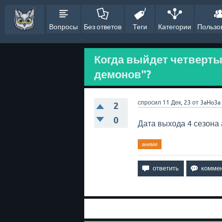
Вопросы
Без ответов
Теги
Категории
Пользо
Когда выйдет четверты
демонов"?
спросил
11 Дек, 23
от
3aHo3a
2
0
Дата выхода 4 сезона
аниме