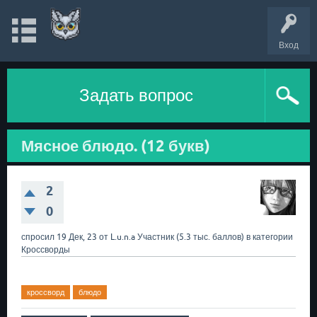
Вход
Задать вопрос
Мясное блюдо. (12 букв)
2
0
спросил
19 Дек, 23
от
L.u.n.a
Участник
(
5.3 тыс.
баллов)
в категории
Кроссворды
кроссворд
блюдо