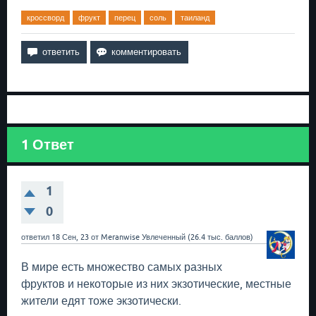
кроссворд
фрукт
перец
соль
таиланд
1
Ответ
1
0
ответил
18 Сен, 23
от
Meranwise
Увлеченный
(
26.4 тыс.
баллов)
В мире есть множество самых разных
фруктов и некоторые из них экзотические, местные
жители едят тоже экзотически.