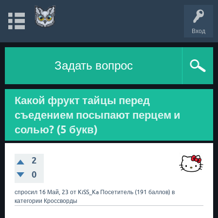
Вход
Задать вопрос
Какой фрукт тайцы перед
съедением посыпают перцем и
солью? (5 букв)
2
0
спросил
16 Май, 23
от
KiSS_Ka
Посетитель
(
191
баллов)
в
категории
Кроссворды