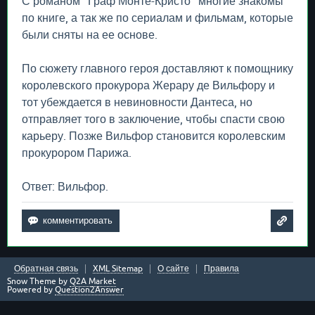
С романом "Граф Монте-Кристо" многие знакомы
по книге, а так же по сериалам и фильмам, которые
были сняты на ее основе.
По сюжету главного героя доставляют к помощнику
королевского прокурора Жерару де Вильфору и
тот убеждается в невиновности Дантеса, но
отправляет того в заключение, чтобы спасти свою
карьеру. Позже Вильфор становится королевским
прокурором Парижа.
Ответ: Вильфор.
Обратная связь
XML Sitemap
О сайте
Правила
Snow Theme by
Q2A Market
Powered by
Question2Answer