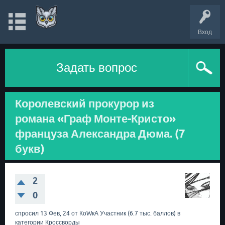
Вход
Задать вопрос
Королевский прокурор из
романа «Граф Монте-Кристо»
француза Александра Дюма. (7
букв)
2
0
спросил
13 Фев, 24
от
КоWкА
Участник
(
6.7 тыс.
баллов)
в
категории
Кроссворды