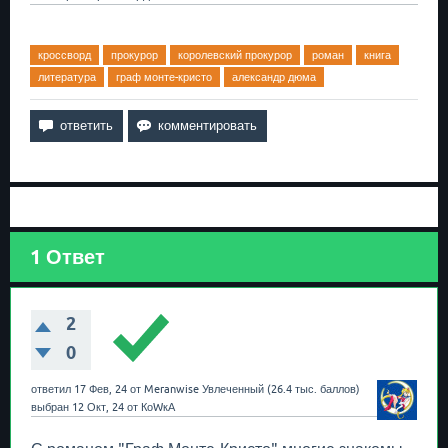
кроссворд
прокурор
королевский прокурор
роман
книга
литература
граф монте-кристо
александр дюма
1
Ответ
2
0
ответил
17 Фев, 24
от
Meranwise
Увлеченный
(
26.4 тыс.
баллов)
выбран
12 Окт, 24
от
КоWкА