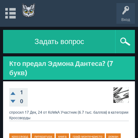
Вход
Задать вопрос
Кто предал Эдмона Дантеса? (7
букв)
1
0
спросил
17 Дек, 24
от
КоWкА
Участник
(
6.7 тыс.
баллов)
в категории
Кроссворды
кроссворд
литература
книга
граф монте-кристо
роман