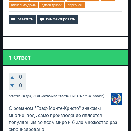
александр дюма
эдмон дантес
персонаж
1
Ответ
0
0
ответил
20 Дек, 24
от
Meranwise
Увлеченный
(
26.4 тыс.
баллов)
С романом "Граф Монте-Кристо" знакомы
многие, ведь само произведение является
популярным во всем мире и было множество раз
экранизировано.