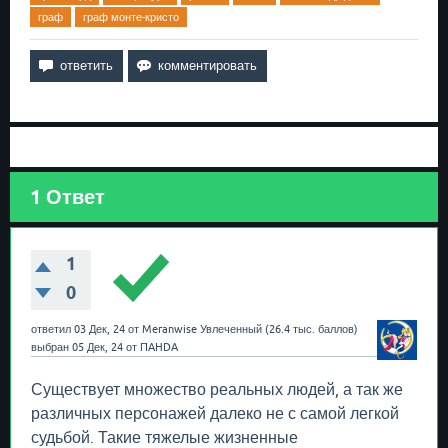
граф
граф монте-кристо
1
Ответ
1
0
ответил
03 Дек, 24
от
Meranwise
Увлеченный
(
26.4 тыс.
баллов)
выбран
05 Дек, 24
от
ПAHDA
Существует множество реальных людей, а так же
различных персонажей далеко не с самой легкой
судьбой. Такие тяжелые жизненные