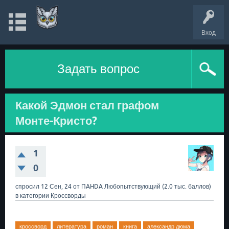
Вход
Задать вопрос
Какой Эдмон стал графом
Монте-Кристо?
1
0
спросил
12 Сен, 24
от
ПAHDA
Любопытствующий
(
2.0 тыс.
баллов)
в категории
Кроссворды
кроссворд
литература
роман
книга
александр дюма