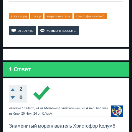
кроссворд
город
мореплаватель
христофор колумб
1
Ответ
2
0
ответил
13 Март, 24
от
Meranwise
Увлеченный
(
26.4 тыс.
баллов)
выбран
20 Ноя, 24
от
КоWкА
Знаменитый мореплаватель Христофор Колумб