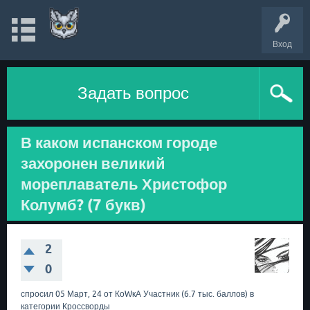
Вход
Задать вопрос
В каком испанском городе
захоронен великий
мореплаватель Христофор
Колумб? (7 букв)
2
0
спросил
05 Март, 24
от
КоWкА
Участник
(
6.7 тыс.
баллов)
в
категории
Кроссворды