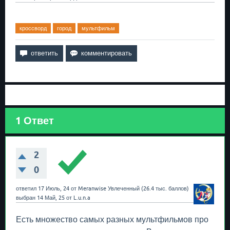
кроссворд
город
мультфильм
1
Ответ
2
0
ответил
17 Июль, 24
от
Meranwise
Увлеченный
(
26.4 тыс.
баллов)
выбран
14 Май, 25
от
L.u.n.a
Есть множество самых разных мультфильмов про