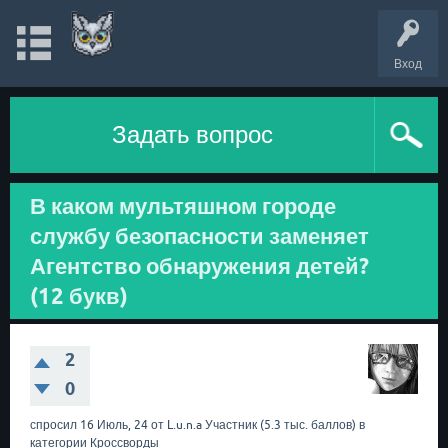
Вход
Задать вопрос
В каком мультяшном городе
службу безопасности заменяет
Агентство обнаружения детей?
(12 букв)
2
0
спросил
16 Июль, 24
от
L.u.n.a
Участник
(
5.3 тыс.
баллов)
в
категории
Кроссворды