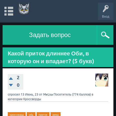
Вход
Задать вопрос
Какой приток длиннее Оби, в
которую он и впадает? (5 букв)
2
0
спросил
13 Июнь, 23
от
MeLisa
Посетитель
(
774
баллов)
в
категории
Кроссворды
кроссворд
обь
приток
река