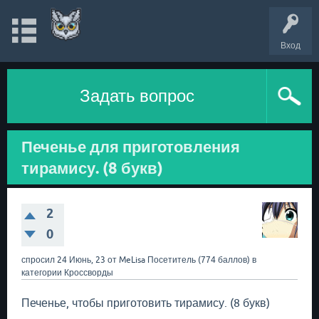
Вход
Задать вопрос
Печенье для приготовления
тирамису. (8 букв)
2
0
спросил
24 Июнь, 23
от
MeLisa
Посетитель
(
774
баллов)
в
категории
Кроссворды
Печенье, чтобы приготовить тирамису. (8 букв)