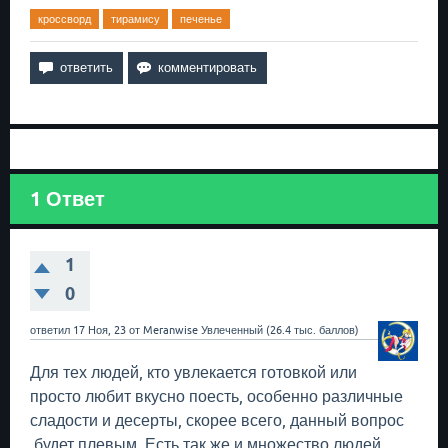
кроссворд
тирамису
печенье
1
Ответ
1
0
ответил
17 Ноя, 23
от
Meranwise
Увлеченный
(
26.4 тыс.
баллов)
Для тех людей, кто увлекается готовкой или
просто любит вкусно поесть, особенно различные
сладости и десерты, скорее всего, данный вопрос
будет плевым. Есть так же и множество людей,