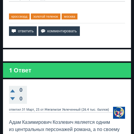
кроссворд
золотой теленок
москва
1
Ответ
0
0
ответил
31 Март, 25
от
Meranwise
Увлеченный
(
26.4 тыс.
баллов)
Адам Казимирович Козлевич является одним
из центральных персонажей романа, а по своему