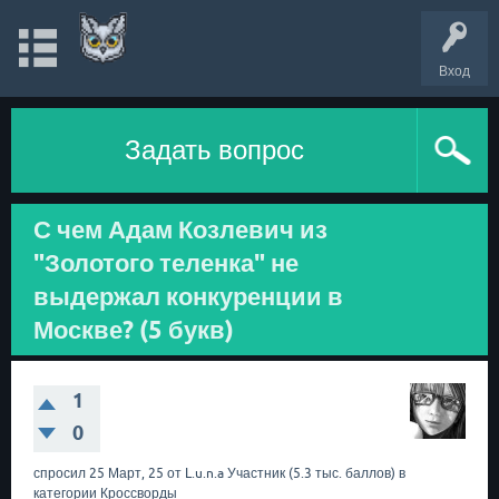
Вход
Задать вопрос
С чем Адам Козлевич из
"Золотого теленка" не
выдержал конкуренции в
Москве? (5 букв)
1
0
спросил
25 Март, 25
от
L.u.n.a
Участник
(
5.3 тыс.
баллов)
в
категории
Кроссворды