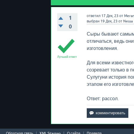
ответил
17 Дек, 23
от
Meran
1
выбран
19 Дек, 23
от
Nessa
0
Сыры бывают самыми
отличаться, ведь они
изготовления.
Лучший ответ
Для всеми известног
созревает только в 
Сулугуни история по
этапом его изготовл
Ответ: рассол.
Обратная связь
XML Sitemap
О сайте
Правила