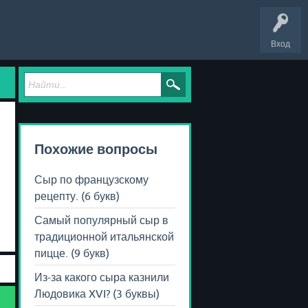
Вход
Похожие вопросы
Сыр по французскому
рецепту. (6 букв)
Самый популярный сыр в
традиционной итальянской
пицце. (9 букв)
Из-за какого сыра казнили
Людовика XVI? (3 буквы)