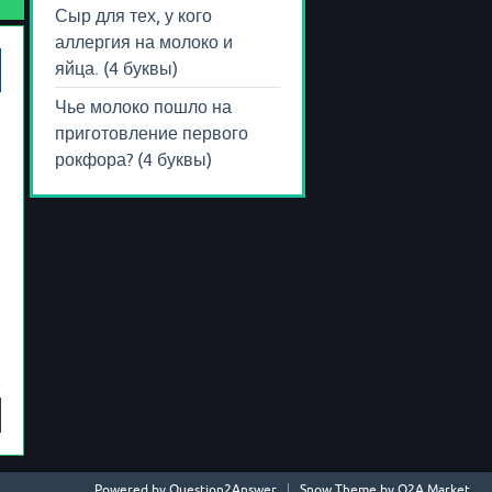
Сыр для тех, у кого
аллергия на молоко и
яйца. (4 буквы)
Чье молоко пошло на
приготовление первого
рокфора? (4 буквы)
Powered by
Question2Answer
Snow Theme by
Q2A Market