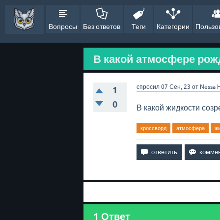
Вопросы
Без ответов
Теги
Категории
Пользо
В какой атмосфере рожд
спросил
07 Сен, 23
от
Nessa
1
0
В какой жидкости созре
кроссворд
атмосфера
ж
1
Ответ