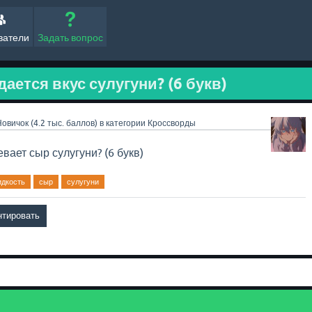
ватели
Задать вопрос
ается вкус сулугуни? (6 букв)
Новичок
(
4.2 тыс.
баллов)
в категории
Кроссворды
вает сыр сулугуни? (6 букв)
идкость
сыр
сулугуни